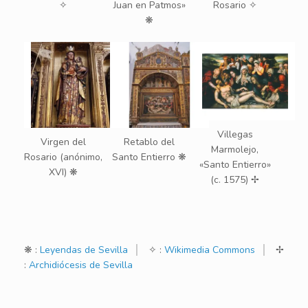
✧
Juan en Patmos»
Rosario ✧
❋
Villegas
Virgen del
Retablo del
Marmolejo,
Rosario (anónimo,
Santo Entierro ❋
«Santo Entierro»
XVI) ❋
(c. 1575) ✢
❋ :
Leyendas de Sevilla
│
✧ :
Wikimedia Commons
│
✢
:
Archidiócesis de Sevilla