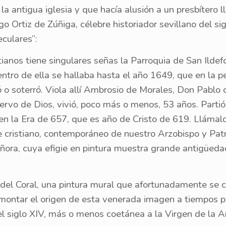
la antigua iglesia y que hacía alusión a un presbítero 
 Ortiz de Zúñiga, célebre historiador sevillano del siglo
culares”:
istianos tiene singulares señas la Parroquia de San Ilde
ntro de ella se hallaba hasta el año 1649, que en la p
ó o soterró. Viola allí Ambrosio de Morales, Don Pablo 
siervo de Dios, vivió, poco más o menos, 53 años. Partió
en la Era de 657, que es año de Cristo de 619. Llámalo
te cristiano, contemporáneo de nuestro Arzobispo y Pat
ñora, cuya efigie en pintura muestra grande antigüedad
 del Coral, una pintura mural que afortunadamente se c
emontar el origen de esta venerada imagen a tiempos p
el siglo XIV, más o menos coetánea a la Virgen de la A